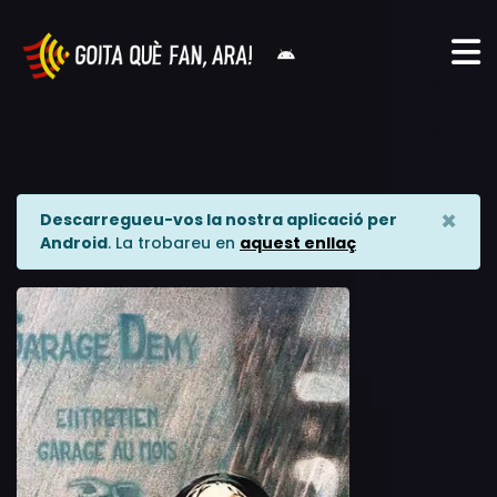
×
Descarregueu-vos la nostra aplicació per
Android
. La trobareu en
aquest enllaç