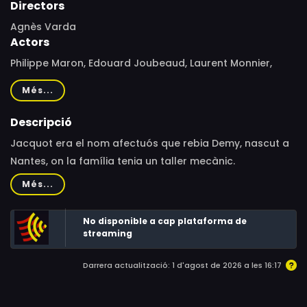
Directors
Agnès Varda
Actors
Philippe Maron, Edouard Joubeaud, Laurent Monnier,
Brigitte De Villepoix, Daniel Dublet, Clément Delaroche,
Més...
Rody Averty, Hélène Pors, Marie-Sidonie Benoist, Jérémie
Bernard, Cédric Michaud, Jacques Demy, Agnès Varda,
Descripció
Guillaume Navaud, Julien Mitard, Jérémie Bader, Fanny
Jacquot era el nom afectuós que rebia Demy, nascut a
Lebreton, Céline Guicheteau, Jean-Charles Hernot,
Nantes, on la família tenia un taller mecànic.
Edwige Delaunay
Més...
No disponible a cap plataforma de
streaming
Darrera actualització: 1 d'agost de 2026 a les 16:17