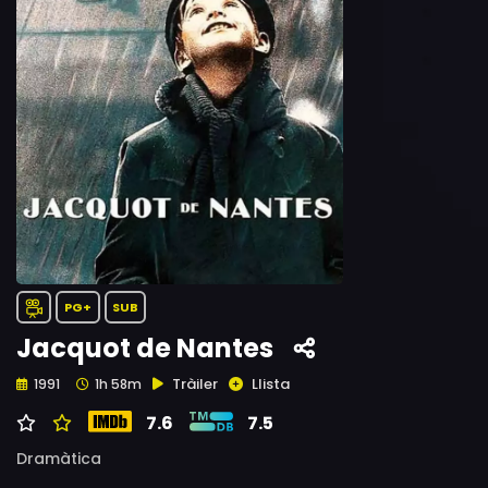
PG+
SUB
Jacquot de Nantes
Tràiler
Llista
1991
1h 58m
7.6
7.5
Dramàtica