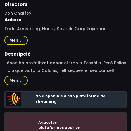
Directors
Don Chaffey
Actors
Todd Armstrong, Nancy Kovack, Gary Raymond,
Laurence Naismith, Niall MacGinnis, Michael Gwynn,
Més...
Douglas Wilmer, Jack Gwillim, Honor Blackman, John
Cairney, Patrick Troughton, Andrew Faulds, Nigel Green,
Descripció
John Crawford, Ferdinando Poggi, Ennio Antonelli, Harold
Jàson ha profetitzat deixar el tron a Tessàlia. Però Pelias
Bradley, Aldo Cristiani, Eva Haddon, Doug Robinson,
li diu que viatgi a Colchis, i ell segueix el seu consell
Davina Taylor, Tim Turner
navegant durant molts dies amb els Argonautes fins a
Més...
Grècia. Però en el viatge s'enfrontarà amb gegants de
bronze i tota sèrie de monstres, encara que ells tenien la
No disponible a cap plataforma de
protecció d'Hera, reina dels déus.
streaming
Aquestes
plataformes podrien