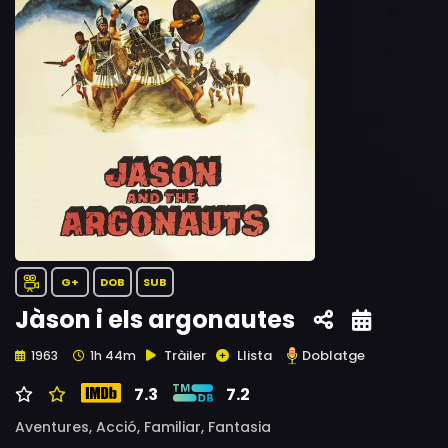
G+
DOB
SUB
Jàson i els argonautes
Tràiler
Llista
Doblatge
1963
1h 44m
7.3
7.2
Aventures,
Acció,
Familiar,
Fantasia