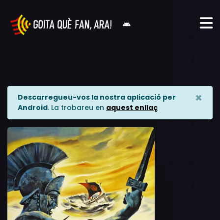
×
Descarregueu-vos la nostra aplicació per
Android
. La trobareu en
aquest enllaç