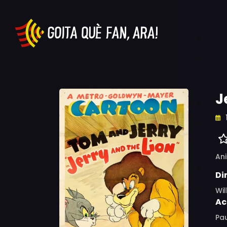
J
An
Di
Wi
Ac
Pa