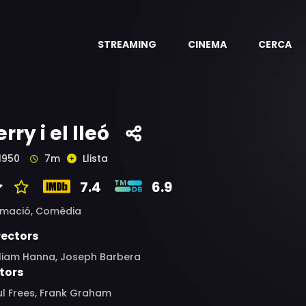
STREAMING
CINEMA
CERCA
erry i el lleó
1950
7m
Llista
7.4
6.9
imació,
Comèdia
rectors
lliam Hanna, Joseph Barbera
tors
ul Frees, Frank Graham