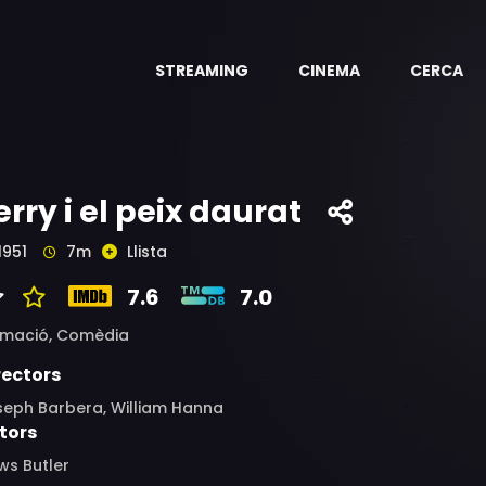
STREAMING
CINEMA
CERCA
erry i el peix daurat
1951
7m
Llista
7.6
7.0
imació,
Comèdia
rectors
seph Barbera, William Hanna
tors
ws Butler