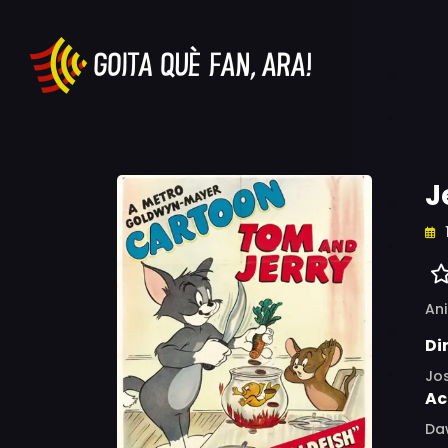
J
An
Di
Jo
Ac
Da