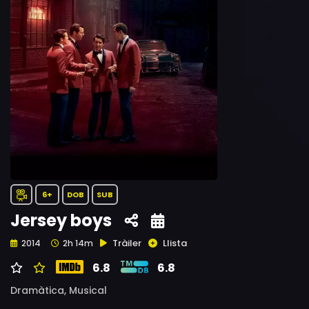
6+
DOB
SUB
Jersey boys
Tràiler
Llista
2014
2h 14m
6.8
6.8
Dramàtica,
Musical