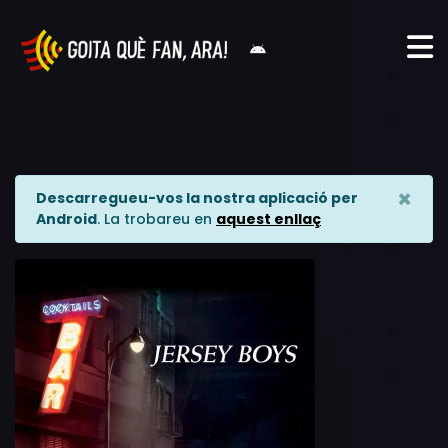
×
Descarregueu-vos la nostra aplicació per
Android
. La trobareu en
aquest enllaç