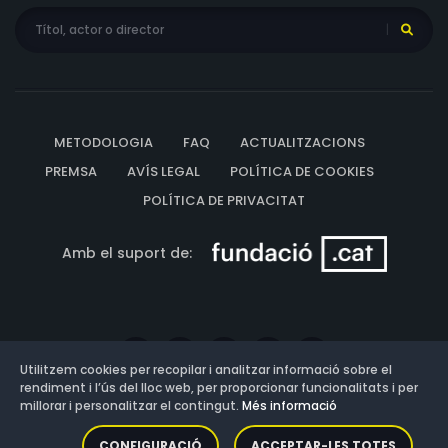
METODOLOGIA
FAQ
ACTUALITZACIONS
PREMSA
AVÍS LEGAL
POLÍTICA DE COOKIES
POLÍTICA DE PRIVACITAT
Amb el suport de:
Utilitzem cookies per recopilar i analitzar informació sobre el
rendiment i l’ús del lloc web, per proporcionar funcionalitats i per
millorar i personalitzar el contingut.
Més informació
Versió: 3.13.0.202607011342
CONFIGURACIÓ
ACCEPTAR-LES TOTES