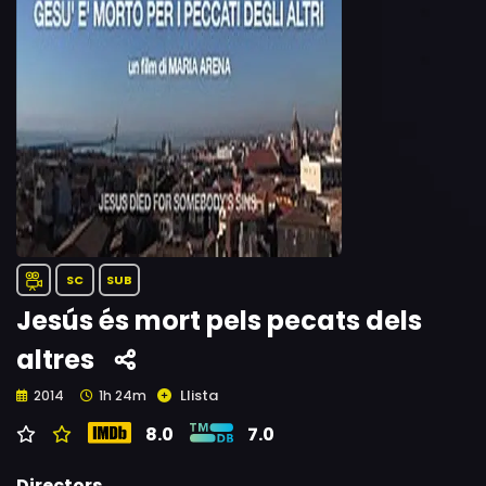
SC
SUB
Jesús és mort pels pecats dels
altres
Llista
2014
1h 24m
8.0
7.0
Directors