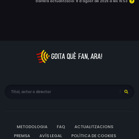
Darrera actualització: 8 d'agost de 2026 a les 16:53
el que comporta que acabi condemnada a cinc anys de
presó. Ja en llibertat, la nostra protagonista busca el
Bin, però aquest es nega a acceptar-la de nou en la
seva vida.
METODOLOGIA
FAQ
ACTUALITZACIONS
PREMSA
AVÍS LEGAL
POLÍTICA DE COOKIES