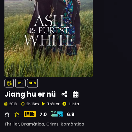
12+
SUB
Jiang hu er nü
Tràiler
Llista
2018
2h 16m
7.0
6.9
Thriller,
Dramàtica,
Crims,
Romàntica