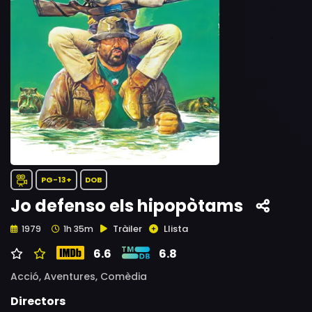
PG-13+
DOB
Jo defenso els hipopòtams
Tràiler
Llista
1979
1h 35m
6.6
6.8
Acció,
Aventures,
Comèdia
Directors