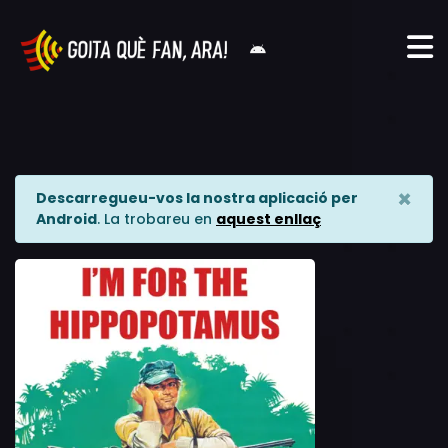
×
Descarregueu-vos la nostra aplicació per
Android
. La trobareu en
aquest enllaç