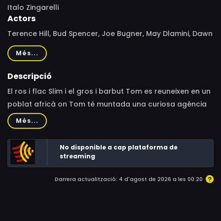
Italo Zingarelli
Actors
Terence Hill, Bud Spencer, Joe Bugner, May Dlamini, Dawn
Jürgens, Ben Masinga, Les Marcowitz, Sandy Nkomo,
Més...
Malcolm Kirk, Johan Naude, Mike Schutte, Kosie Smith,
Marcello Verziera, Nic van Rensburg, Hugh Rouse, Joseph
Descripció
Szucs, Tony Binarelli, Derek Mills
El ros i flac Slim i el gros i barbut Tom es reuneixen en un
poblat africà on Tom té muntada una curiosa agència
de turisme, per a la qual gràcies a la col·laboració de
Més...
Slim aconsegueix comprar un autobús. Encara que els
seus pares eren germans, Slim i Tom no s'assemblen
No disponible a cap plataforma de
gens, però en aquesta ocasió, de mutu acord, convenen
streaming
a desbaratar els tèrbols maneigs d'una banda de
Darrera actualització: 4 d'agost de 2026 a les 00:20
traficants d'animals salvatges que es dediquen a
capturar feres amb destinació als zoos estrangers ,
exportant-les clandestinament. La banda està dirigida
per Ormond, un excampió de boxa, un tipus violent i