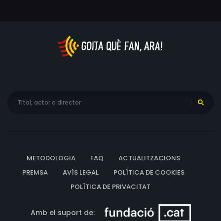
sense escrúpols que actua amb absoluta impunitat
protegit per un veritable exèrcit de matons a les seves
ordres. Però Slim i Tom s'enfrontaran a Ormond.
METODOLOGIA
FAQ
ACTUALITZACIONS
PREMSA
AVÍS LEGAL
POLÍTICA DE COOKIES
POLÍTICA DE PRIVACITAT
Amb el suport de: