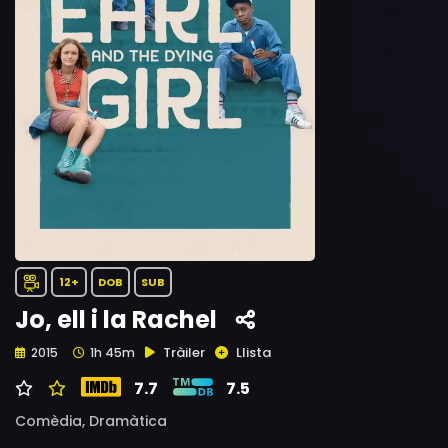
12+
DOB
SUB
Jo, ell i la Rachel
Tràiler
Llista
2015
1h 45m
7.7
7.5
Comèdia,
Dramàtica