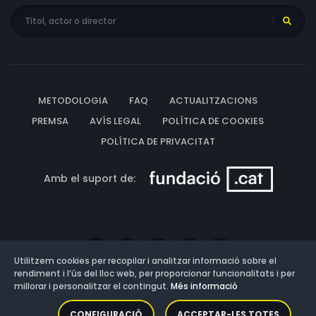
METODOLOGIA
FAQ
ACTUALITZACIONS
PREMSA
AVÍS LEGAL
POLÍTICA DE COOKIES
POLÍTICA DE PRIVACITAT
Amb el suport de:
Utilitzem cookies per recopilar i analitzar informació sobre el
rendiment i l’ús del lloc web, per proporcionar funcionalitats i per
millorar i personalitzar el contingut.
Més informació
Versió: 3.13.0.202607011342
CONFIGURACIÓ
ACCEPTAR-LES TOTES