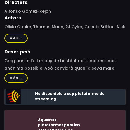
Directors
Alfonso Gomez-Rejon
Actors
Olivia Cooke, Thomas Mann, RJ Cyler, Connie Britton, Nick
Offerman, Molly Shannon, Jon Bernthal, Chelsea Zhang,
Més...
Masam Holden, Katherine Hughes, Matt Bennett, Bobb'e
J. Thompson, Gavin Dietz, Edward DeBruce III, Natalie
Descripció
Marchelletta, Marco Zappala, Kaza Marie Ayersman, Etta
Greg passa l'últim any de l'institut de la manera més
Cox, Karriem Sami, Hugh Jackman, Cheryl Kline, Joan
anònima possible. Això canviarà quan la seva mare
Augustin, Mark Granatire, Kayana White, Linda
l'obliga a fer-se amic d'una companya de classe amb
Més...
Kanyarusoke, Drew Palajsa, Elly Silberstein, Nicole Tubbs,
leucèmia.
Joe Fishel, Jeremy Long, Zander Lyons, Jake Scheib,
No disponible a cap plataforma de
Jackson Nunn
streaming
Aquestes
plataformes podrien