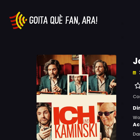
J
Co
Di
Wo
Ac
Dan