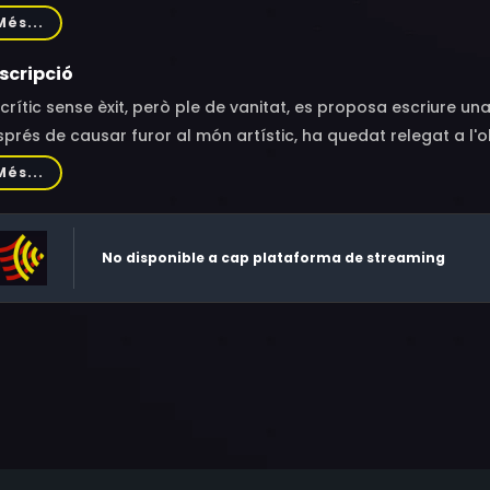
ebel, Jan Decleir, Karl Markovics, Milan Peschel, Stefan Kurt, 
Més...
ge Merlin, Peter Kurth, Andrea Zogg, Viviane de Muynck, Micha
bet Tuisk, Dorothea Gebhardt, Andrew Dallmeyer, Jo Cameron 
scripció
karov, Anne Morneweg, Karin Pfammatter, Jim Adhi Limas, Ma
crític sense èxit, però ple de vanitat, es proposa escriure un
rles De Moura, Tanja Fanzun, Jean-Baptiste Filleau, Laetitia 
prés de causar furor al món artístic, ha quedat relegat a l'ob
ène Kotoujansky, Javier Tucat Moreno, Dean Morris, Marc Phili
Més...
brugge, Steven Weisz, Thomas Wendrich, Desheng Zhou, Danie
No disponible a cap plataforma de streaming