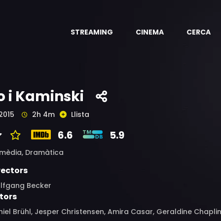
STREAMING
CINEMA
CERCA
o i Kaminski
2015
2h 4m
Llista
6.6
5.9
mèdia,
Dramàtica
rectors
lfgang Becker
tors
iel Brühl, Jesper Christensen, Amira Casar, Geraldine Chapli