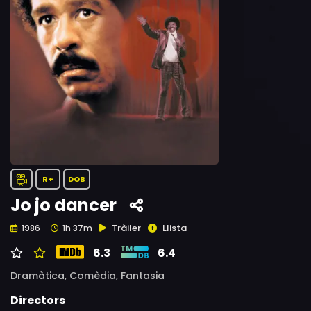
R+
DOB
Jo jo dancer
Tràiler
Llista
1986
1h 37m
6.3
6.4
Dramàtica,
Comèdia,
Fantasia
Directors