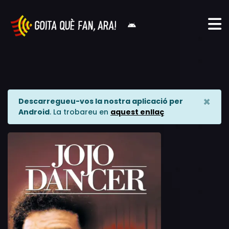
×
Descarregueu-vos la nostra aplicació per
Android
. La trobareu en
aquest enllaç