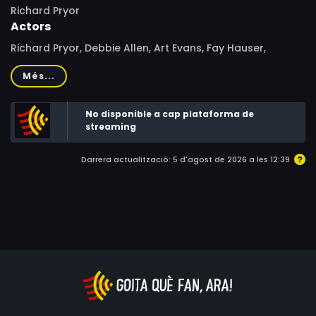
Richard Pryor
Actors
Richard Pryor, Debbie Allen, Art Evans, Fay Hauser,
Barbara Williams, Carmen McRae, Paula Kelly, Diahnne
Més...
Abbott, Scoey Mitchell, Billy Eckstine, Tanya Boyd, Wings
Hauser, E'Lon Cox, Michael Ironside, J.J. Barry, Mike
No disponible a cap plataforma de
Genovese, Marlene Warfield, Virginia Capers, Dennis
streaming
Farina, Frederick Coffin, Richard Grossman, Ken Foree,
Gloria Charles
Darrera actualització: 5 d'agost de 2026 a les 12:39