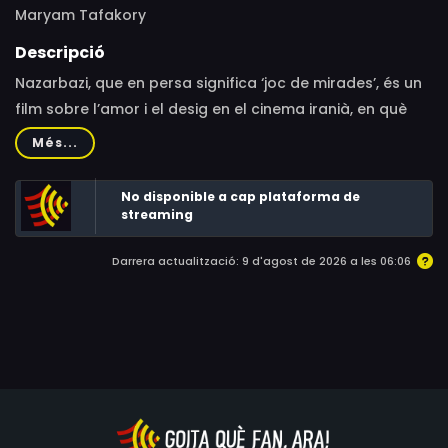
Maryam Tafakory
Descripció
Nazarbazi, que en persa significa ‘joc de mirades’, és un
film sobre l’amor i el desig en el cinema iranià, en què
està prohibit mostrar la intimitat i el contacte entre
Més...
dones i homes.
No disponible a cap plataforma de
streaming
Darrera actualització: 9 d'agost de 2026 a les 06:06