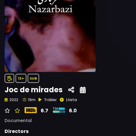
12+
SUB
Joc de mirades
Tràiler
Llista
2022
19m
6.7
6.0
Documental
Directors