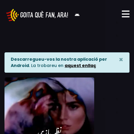
×
Descarregueu-vos la nostra aplicació per
Android
. La trobareu en
aquest enllaç