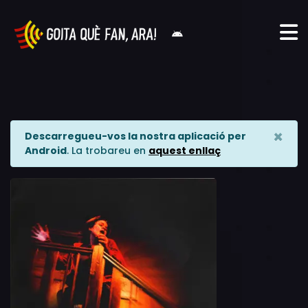
×
Descarregueu-vos la nostra aplicació per
Android
. La trobareu en
aquest enllaç