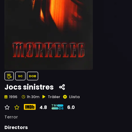
SC
DOB
Jocs sinistres
Tràiler
Llista
1996
1h 30m
4.8
6.0
Terror
Directors