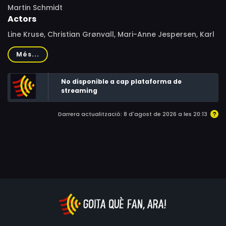
Martin Schmidt
Actors
Line Kruse, Christian Grønvall, Mari-Anne Jespersen, Karl
Bille, Laura Drasbæk, Birthe Neumann, Dick Kaysø, Rikke
Més...
Louise Andersson, Waage Sandø, Robert Reinhold, Peter
Rygaard, Paul Hüttel, Claus Strandberg, Lise Schrøder,
No disponible a cap plataforma de
Joachim Knop, Mette Bratlann, Benny Hansen, Nanna
streaming
Bøttcher
Darrera actualització: 8 d'agost de 2026 a les 20:13