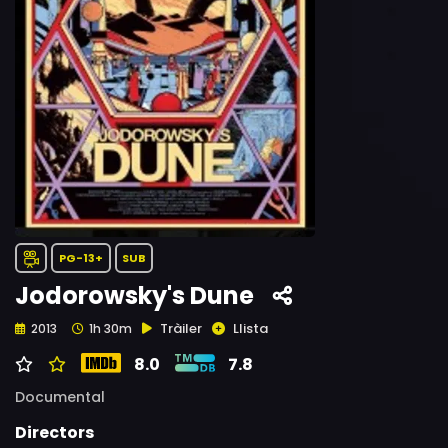
PG-13+
SUB
Jodorowsky's Dune
Tràiler
Llista
2013
1h 30m
8.0
7.8
Documental
Directors