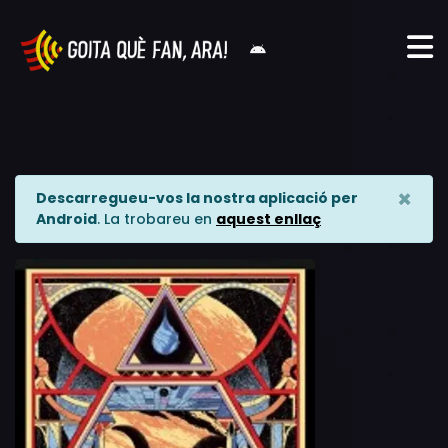
×
Descarregueu-vos la nostra aplicació per
Android
. La trobareu en
aquest enllaç