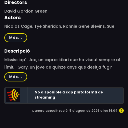
Directors
David Gordon Green
Actors
Nicolas Cage, Tye Sheridan, Ronnie Gene Blevins, Sue
Rock, Heather Kafka, Gary Poulter, Adriene Mishler,
Més...
Brenda Isaacs Booth, Aaron Spivey-Sorrells, Dana
Freitag, Anna Niemtschk, Erin Elizabeth Reed, Jon Bonzor,
Descripció
Jonny Mars, Elbert Hill Jr., Lazaro Solares, Lico Reyes,
Mississippí. Joe, un expresidiari que ha viscut sempre al
Lynette Walden, Patrick Arnez, Kevin Kinkade, Brian Mays,
límit, i Gary, un jove de quinze anys que desitja fugir
Robert Johnson
d'una llar destruïda per un pare alcohòlic, es troben i
Més...
decideixen elaborar un pla que podria suposar un gran
canvi en les seves vides.
No disponible a cap plataforma de
streaming
Darrera actualització: 5 d'agost de 2026 a les 14:04