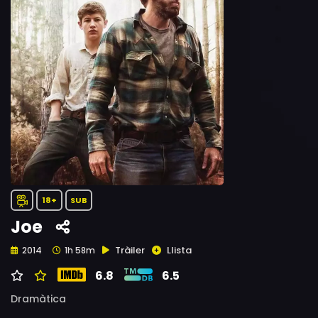
18+
SUB
Joe
Tràiler
Llista
2014
1h 58m
6.8
6.5
Dramàtica