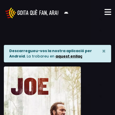
×
Descarregueu-vos la nostra aplicació per
Android
. La trobareu en
aquest enllaç