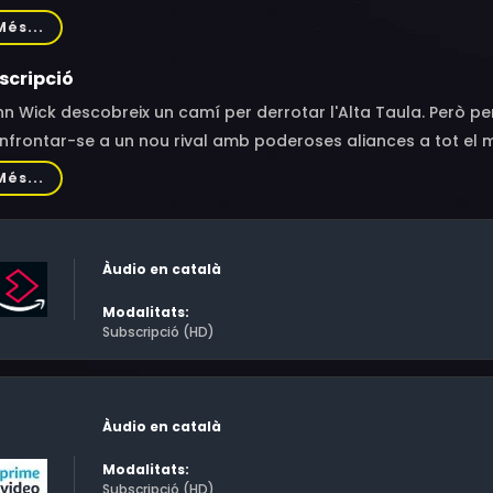
dick, Rina Sawayama, Scott Adkins, Ian McShane, Bill Skarsg
Més...
alia Tena, George Georgiou, Yoshinori Tashiro, Hishofuji Hiroki,
dón, Ivy Quainoo, Irina Trifanov, Iryna Fedorova, Andrej Kami
scripció
erra Kakoma, Christoph Hofmann
n Wick descobreix un camí per derrotar l'Alta Taula. Però pe
nfrontar-se a un nou rival amb poderoses aliances a tot el 
emics.
Més...
Àudio en català
Modalitats:
Subscripció (HD)
Àudio en català
Modalitats:
Subscripció (HD)