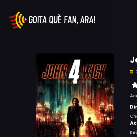
J
Ac
Di
Ch
Ac
Kea