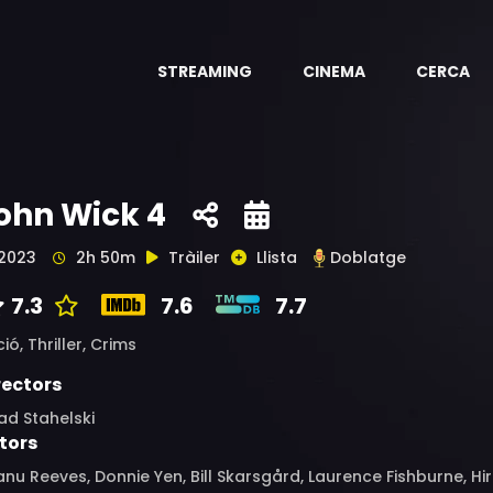
STREAMING
CINEMA
CERCA
ohn Wick 4
2023
2h 50m
Tràiler
Llista
Doblatge
7.3
7.6
7.7
ció,
Thriller,
Crims
rectors
ad Stahelski
tors
nu Reeves, Donnie Yen, Bill Skarsgård, Laurence Fishburne, H