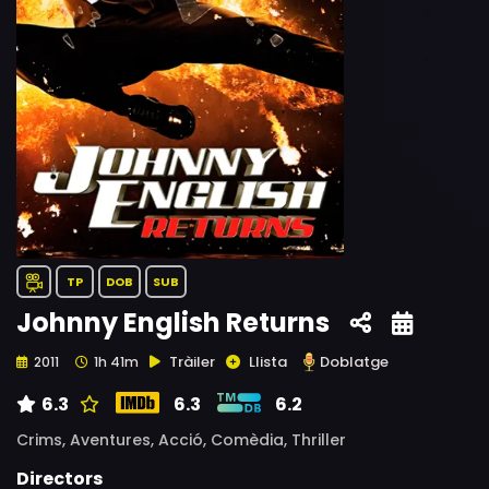
TP
DOB
SUB
Johnny English Returns
Tràiler
Llista
Doblatge
2011
1h 41m
6.3
6.3
6.2
Crims,
Aventures,
Acció,
Comèdia,
Thriller
Directors