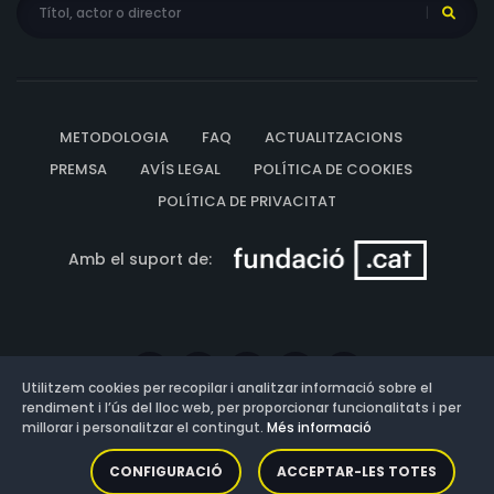
METODOLOGIA
FAQ
ACTUALITZACIONS
PREMSA
AVÍS LEGAL
POLÍTICA DE COOKIES
POLÍTICA DE PRIVACITAT
Amb el suport de:
Utilitzem cookies per recopilar i analitzar informació sobre el
rendiment i l’ús del lloc web, per proporcionar funcionalitats i per
millorar i personalitzar el contingut.
Més informació
Versió: 3.13.0.202607011342
CONFIGURACIÓ
ACCEPTAR-LES TOTES