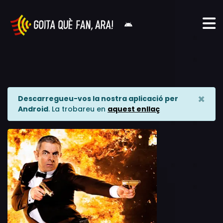
×
Descarregueu-vos la nostra aplicació per
Android
. La trobareu en
aquest enllaç