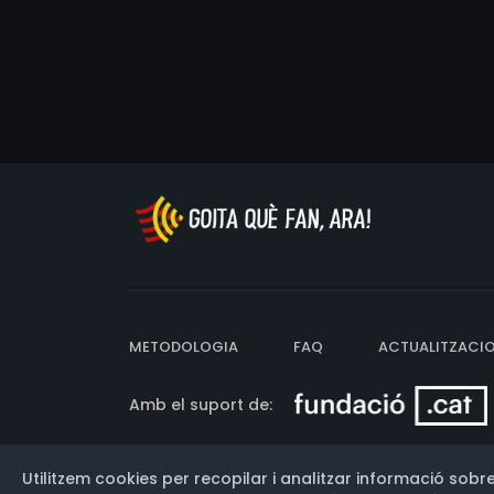
METODOLOGIA
FAQ
ACTUALITZACI
Amb el suport de:
Utilitzem cookies per recopilar i analitzar informació sobre
Versió: 3.13.0.202607011342