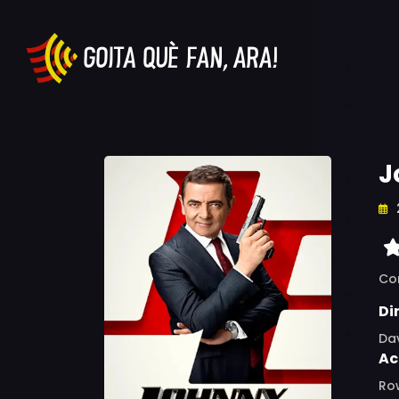
J
Co
Di
Dav
Ac
Ro