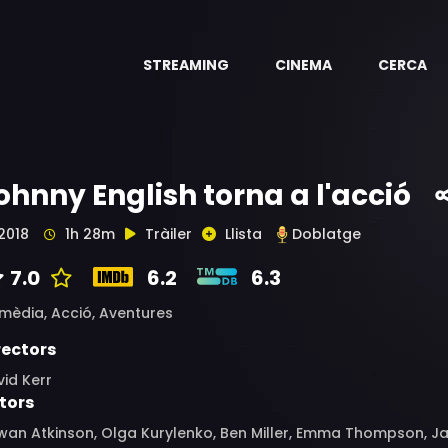
STREAMING
CINEMA
CERCA
ohnny English torna a l'acció
2018
1h 28m
Tràiler
Llista
Doblatge
7.0
6.2
6.3
mèdia,
Acció,
Aventures
rectors
id Kerr
tors
wan Atkinson, Olga Kurylenko, Ben Miller, Emma Thompson, J