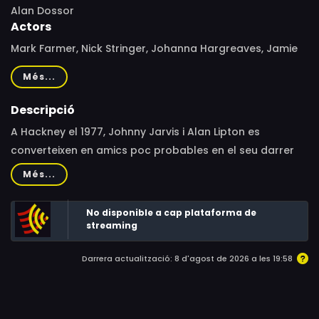
Alan Dossor
Actors
Mark Farmer, Nick Stringer, Johanna Hargreaves, Jamie
Foreman, Ian Sears, Maurice Colbourne, Alrick Riley
Més...
Descripció
A Hackney el 1977, Johnny Jarvis i Alan Lipton es
converteixen en amics poc probables en el seu darrer
any a l'escola: Jarvis és el pallasso de la classe, un noi
Més...
popular amb talent per a la soldadura, mentre que
Lipton és un somiador de llibres que passa el seu temps
No disponible a cap plataforma de
fabricant gestes impressionants, reflexionant. Quan
streaming
surten de l'escola i s'embarquen amb ansietat en un
Darrera actualització: 8 d'agost de 2026 a les 19:58
futur incert, pot sobreviure la seva amistat?