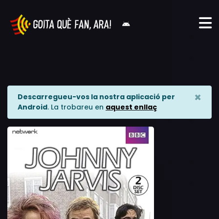
×
Descarregueu-vos la nostra aplicació per
Android
. La trobareu en
aquest enllaç