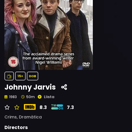
15+
DOB
Johnny Jarvis
Llista
1983
50m
8.3
7.3
Crims,
Dramàtica
Directors