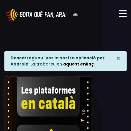
×
Descarregueu-vos la nostra aplicació per
Android
. La trobareu en
aquest enllaç