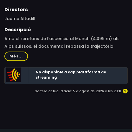
Directors
Jaume Altadill
Descripció
Amb el rerefons de l’ascensió al Monch (4.099 m) als
Alps suïssos, el documental repassa la trajectòria
alpinística de Jordi Pons, un dels més destacats
Més...
muntanyencs del país, a més de cineasta i
conferenciant. De la mà del propi Jordi Pons ens
No disponible a cap plataforma de
endinsarem en el coneixement de la seva vida i les
streaming
aventures viscudes a les grans serralades del planeta.
Darrera actualització: 5 d'agost de 2026 a les 23:11