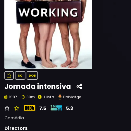
SC
DOB
Jornada intensiva
Llista
Doblatge
1997
30m
7.5
5.3
Comèdia
Directors