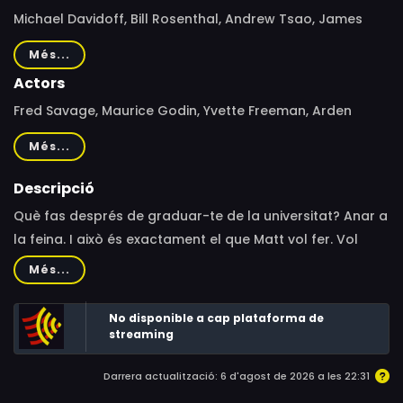
Michael Davidoff, Bill Rosenthal, Andrew Tsao, James
Widdoes, Linda Day, D. Owen Trainor, Robert Berlinger,
Més...
Steve Zuckerman, Fred Savage
Actors
Fred Savage, Maurice Godin, Yvette Freeman, Arden
Myrin, Steve Hytner, Rebecca McFarland, Debi Mazar
Més...
Descripció
Què fas després de graduar-te de la universitat? Anar a
la feina. I això és exactament el que Matt vol fer. Vol
escalar l'escala corporativa a la vella usança:
Més...
treballant. Però amb els estranys empleats que es
poden trobar a una corporació multinacional.
No disponible a cap plataforma de
streaming
Darrera actualització: 6 d'agost de 2026 a les 22:31