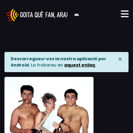
×
Descarregueu-vos la nostra aplicació per
Android
. La trobareu en
aquest enllaç