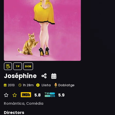
TP
DOB
Joséphine
Llista
Doblatge
2013
1h 28m
5.8
5.9
Romàntica,
Comèdia
Directors