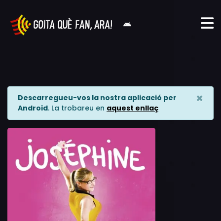
×
Descarregueu-vos la nostra aplicació per
Android
. La trobareu en
aquest enllaç