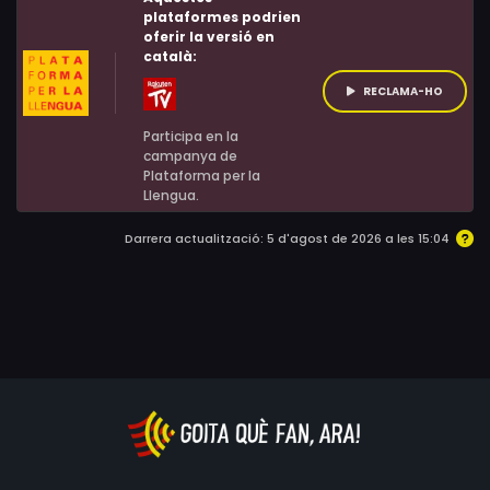
Michael Buonomo, Aaron Kleiber, Brian 'Wolfman Black'
plataformes podrien
oferir la versió en
Bowman, Cooper Bucha, Robert Forte Shannon III, The
català:
Lady of Rage, Jermaine Fowler, Chris Hahn, Linda D
RECLAMA-HO
Gaines, Samantha Seawolf, Brian Andrus
Participa en la
campanya de
Plataforma per la
Llengua.
Darrera actualització: 5 d'agost de 2026 a les 15:04