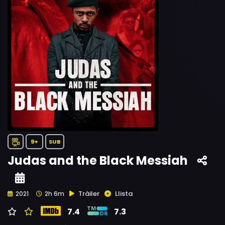
9+
SUB
Judas and the Black Messiah
Tràiler
Llista
2021
2h 6m
7.4
7.3