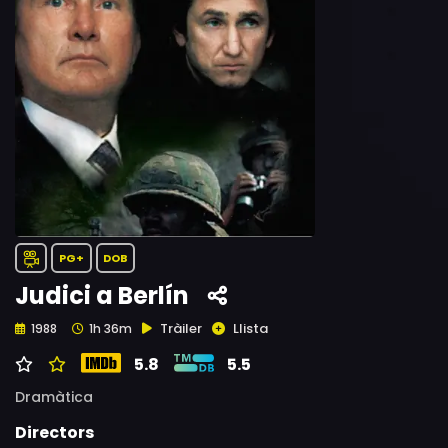
PG+
DOB
Judici a Berlín
Tràiler
Llista
1988
1h 36m
5.8
5.5
Dramàtica
Directors