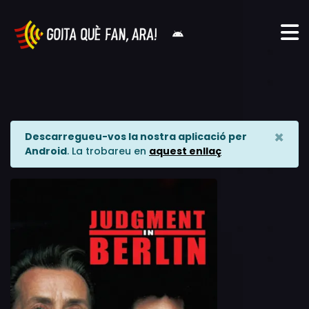
×
Descarregueu-vos la nostra aplicació per
Android
. La trobareu en
aquest enllaç