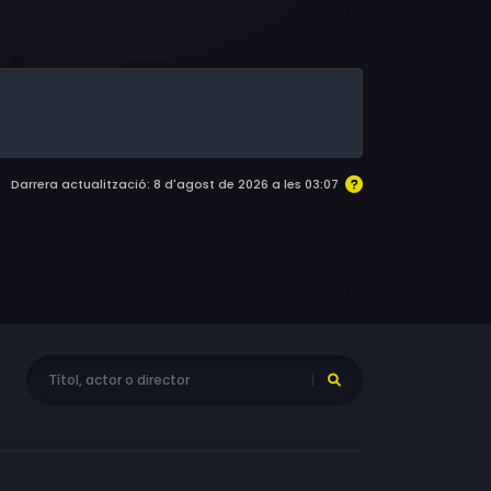
gton, Roger Cudney, Eugene Byrd, Sandro Kopp,
Darrera actualització: 8 d'agost de 2026 a les 03:07