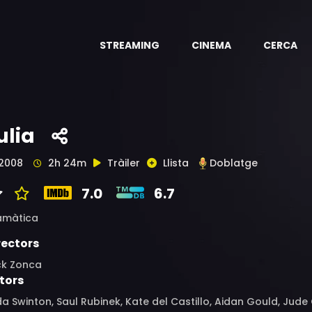
STREAMING
CINEMA
CERCA
ulia
2008
2h 24m
Tràiler
Llista
Doblatge
7.0
6.7
amàtica
rectors
ck Zonca
tors
da Swinton, Saul Rubinek, Kate del Castillo, Aidan Gould, Jude 