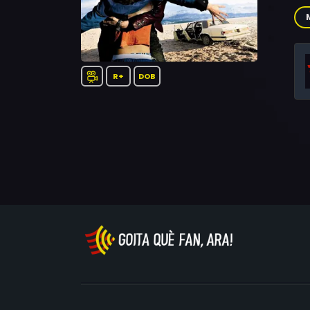
Roj
M.J
R+
DOB