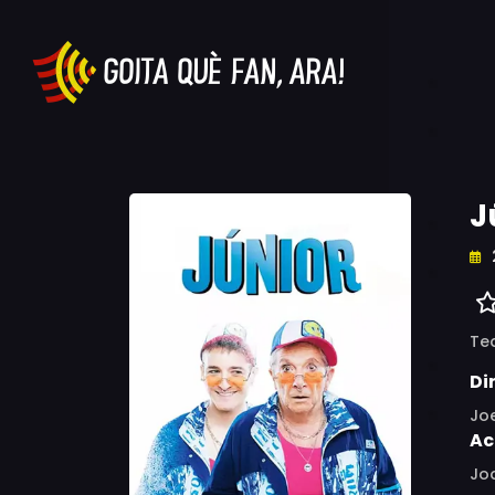
J
Te
Di
Jo
Ac
Joa