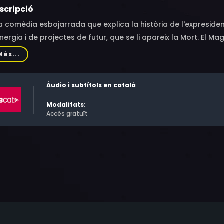
scripció
 comèdia esbojarrada que explica la història de l'expreside
nergia i de projectes de futur, que se li apareix la Mort. El M
porada, en el cos d'un jove.
Més...
Àudio i subtítols en català
Modalitats:
Accés gratuït