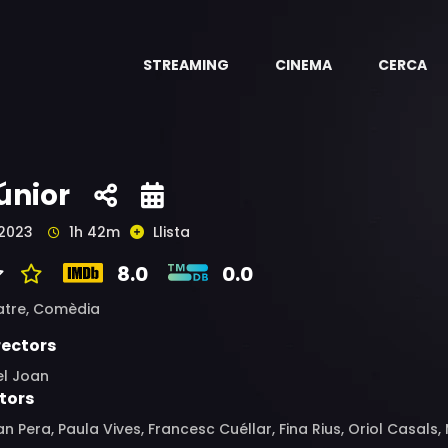
STREAMING
CINEMA
CERCA
únior
2023
1h 42m
Llista
8.0
0.0
atre,
Comèdia
rectors
el Joan
tors
n Pera, Paula Vives, Francesc Cuéllar, Fina Rius, Oriol Casals,