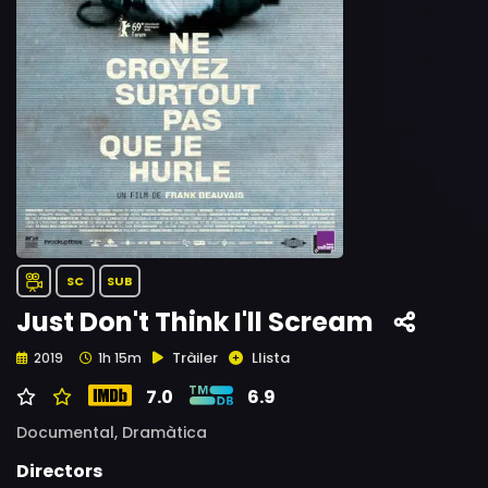
SC
SUB
Just Don't Think I'll Scream
Tràiler
Llista
2019
1h 15m
7.0
6.9
Documental,
Dramàtica
Directors