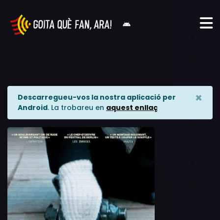
×
Descarregueu-vos la nostra aplicació per
Android
. La trobareu en
aquest enllaç