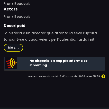
Frank Beauvais
Actors
Frank Beauvais
Descripció
La història d'un director que afronta la seva ruptura
tancant-se a casa, veient pel·lícules dia, tarda i nit.
D'aquest confinament sorgeix el collage més salvatge
Més...
del món. Una obra única i irrepetible.
No disponible a cap plataforma de
streaming
Darrera actualització: 6 d'agost de 2026 a les 15:59