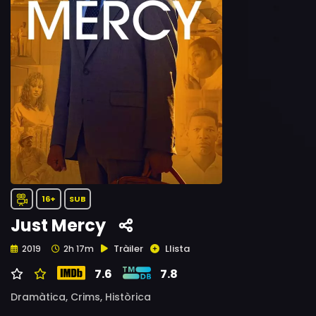
16+
SUB
Just Mercy
Tràiler
Llista
2019
2h 17m
7.6
7.8
Dramàtica,
Crims,
Històrica