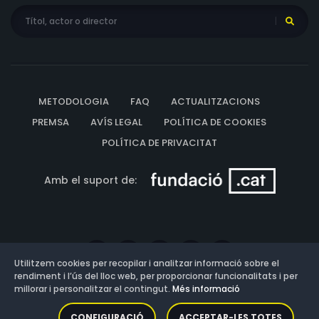
METODOLOGIA
FAQ
ACTUALITZACIONS
PREMSA
AVÍS LEGAL
POLÍTICA DE COOKIES
POLÍTICA DE PRIVACITAT
Amb el suport de:
Utilitzem cookies per recopilar i analitzar informació sobre el
rendiment i l’ús del lloc web, per proporcionar funcionalitats i per
millorar i personalitzar el contingut.
Més informació
Versió: 3.13.0.202607011342
CONFIGURACIÓ
ACCEPTAR-LES TOTES