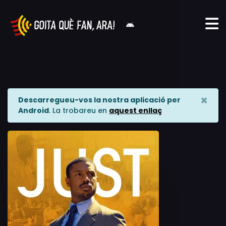
×
Descarregueu-vos la nostra aplicació per
Android
. La trobareu en
aquest enllaç