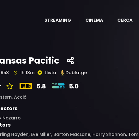
STREAMING
CINEMA
CERCA
ansas Pacific
1953
1h 13m
Llista
Doblatge
5.8
5.0
stern,
Acció
rectors
y Nazarro
tors
rling Hayden, Eve Miller, Barton MacLane, Harry Shannon, To