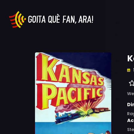
K
We
Di
Ra
Ac
Ste