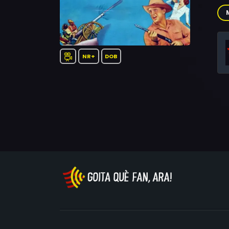
Rob
NR+
DOB