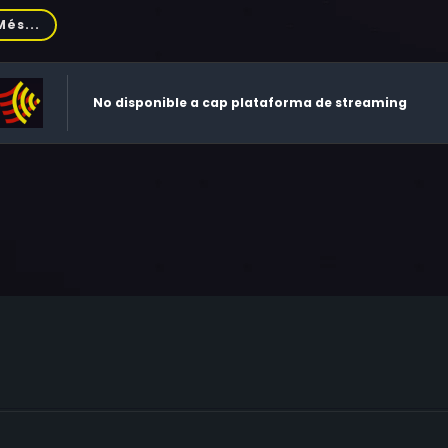
ert Keys, Irving Bacon, Myron Healey, James Griffith, Clayto
Més...
No disponible a cap plataforma de streaming