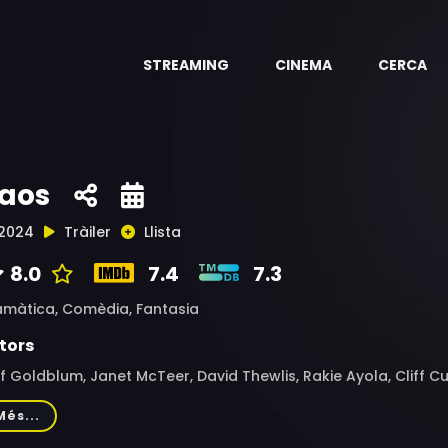
STREAMING
CINEMA
CERCA
aos
2024
Tràiler
Llista
8.0
7.4
7.3
amàtica,
Comèdia,
Fantasia
tors
f Goldblum, Janet McTeer, David Thewlis, Rakie Ayola, Cliff Cur
haan Rizwan, Killian Scott, Misia Butler
Més...