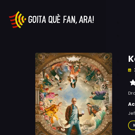
K
Dr
Ac
Jef
Nab