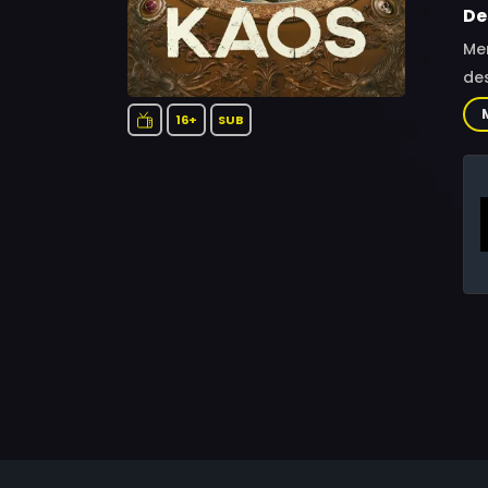
De
Men
des
16+
SUB