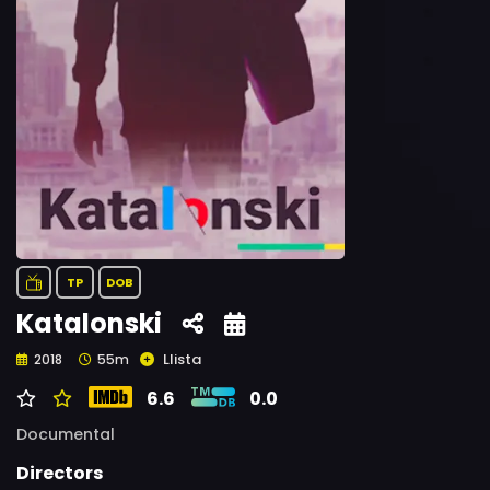
TP
DOB
Katalonski
Llista
2018
55m
6.6
0.0
Documental
Directors