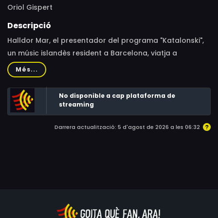
Oriol Gispert
Descripció
Halldor Mar, el presentador del programa "Katalonski",
un músic islandès resident a Barcelona, viatja a
diferents llocs del món per trobar-se amb gent que no
Més...
és catalana però que ha après el català i, aquesta
decisió, els ha canviat la vida.
No disponible a cap plataforma de
streaming
Darrera actualització: 5 d'agost de 2026 a les 06:32