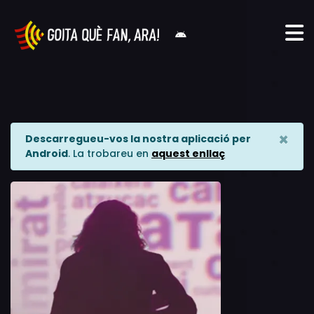
×
Descarregueu-vos la nostra aplicació per
Android
. La trobareu en
aquest enllaç