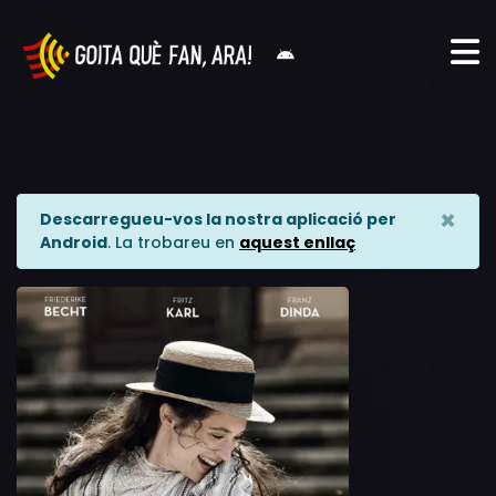
×
Descarregueu-vos la nostra aplicació per
Android
. La trobareu en
aquest enllaç