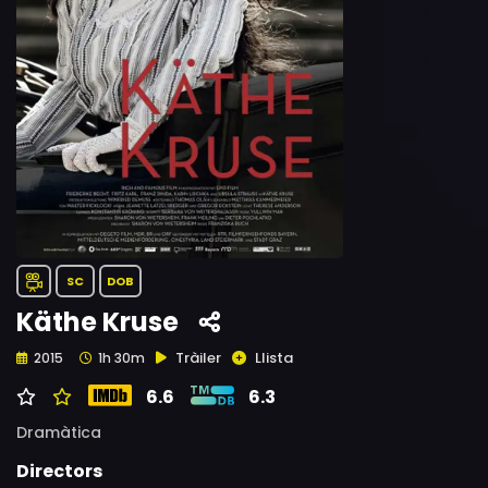
SC
DOB
Käthe Kruse
Tràiler
Llista
2015
1h 30m
6.6
6.3
Dramàtica
Directors