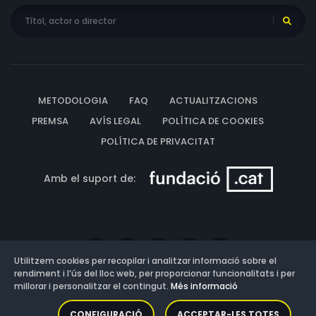
METODOLOGIA
FAQ
ACTUALITZACIONS
PREMSA
AVÍS LEGAL
POLÍTICA DE COOKIES
POLÍTICA DE PRIVACITAT
Amb el suport de:
Utilitzem cookies per recopilar i analitzar informació sobre el
rendiment i l’ús del lloc web, per proporcionar funcionalitats i per
millorar i personalitzar el contingut.
Més informació
Versió: 3.13.0.202607011342
CONFIGURACIÓ
ACCEPTAR-LES TOTES