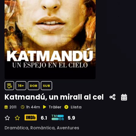
16+
DOB
SUB
Katmandú, un mirall al cel
Tràiler
Llista
2011
1h 44m
6.1
5.9
Dramàtica,
Romàntica,
Aventures