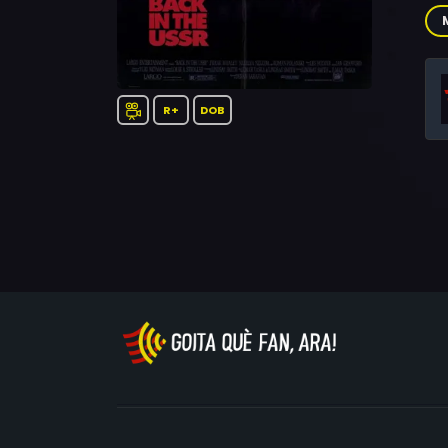
Ble
Ano
R+
DOB