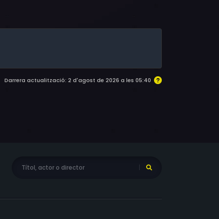
v, Vsevolod Safonov, Yuriy Sarantsev, Oleg
 Igor Klass, Irina Malysheva
Darrera actualització: 2 d'agost de 2026 a les 05:40