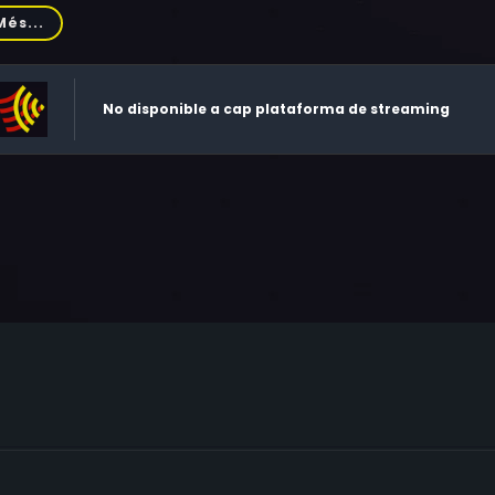
ssed, Constantine Gregory, Alexey Yevdokimov, Boris Romano
Més...
friev, Nikolai Averyushkin, Vladimir Druzhnikov, Rita Gladunko,
No disponible a cap plataforma de streaming