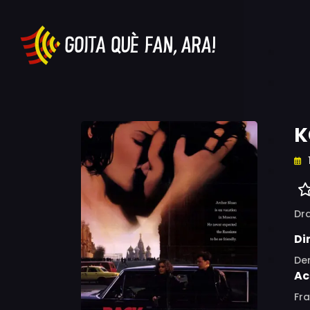
K
Dr
Di
De
Ac
Fra