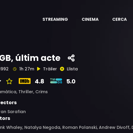
STREAMING
CINEMA
CERCA
GB, últim acte
1992
1h 27m
Tràiler
Llista
4.8
5.0
amàtica,
Thriller,
Crims
rectors
ran Sarafian
tors
nk Whaley, Natalya Negoda, Roman Polanski, Andrew Divoff, De