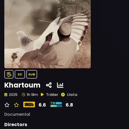
SC
SUB
Khartoum
Tràiler
Llista
2025
1h 18m
6.6
6.8
Documental
Directors