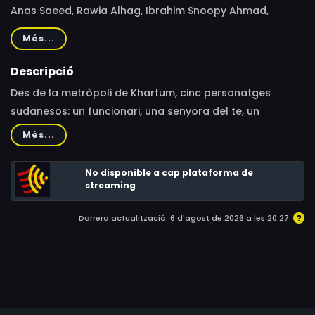
Anas Saeed, Rawia Alhag, Ibrahim Snoopy Ahmad,
Timeea Mohamed Ahmed, Phil Cox
Més...
Descripció
Des de la metròpoli de Khartum, cinc personatges
sudanesos: un funcionari, una senyora del te, un
voluntari del comitè de resistència i dos nois del carrer,
Més...
tots a la recerca de la llibertat, entreteixeixen
inesperadament les seves històries a través de somnis
No disponible a cap plataforma de
animats, revolucions de carrer i una guerra civil.
streaming
Darrera actualització: 6 d'agost de 2026 a les 20:27