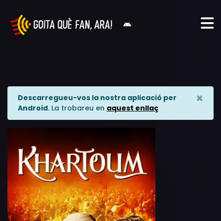
×
Descarregueu-vos la nostra aplicació per
Android
. La trobareu en
aquest enllaç