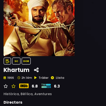
SC
DOB
Khartum
Tràiler
Llista
1966
2h 14m
6.8
6.3
Històrica,
Bèl·lica,
Aventures
Directors