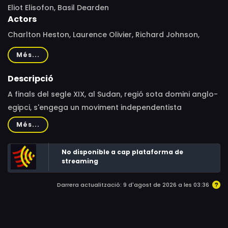
Eliot Elisofon, Basil Dearden
Actors
Charlton Heston, Laurence Olivier, Richard Johnson,
Ralph Richardson, Alexander Knox, Johnny Sekka,
Més...
Michael Hordern, Zia Mohyeddin, Marne Maitland, Nigel
Green, Hugh Williams, Ralph Michael, Douglas Wilmer,
Descripció
Edward Underdown, Peter Arne, Alan Tilvern, Michael
A finals del segle XIX, al Sudan, regió sota domini anglo-
Anthony, Roger Delgado, Leo Genn, Jerome Willis
egipci, s'engega un moviment independentista
acaudillat per "L'Esperat", un visionari que proclama la
Més...
Guerra Santa contra els infidels. Anglaterra envia llavors
al mític general Gordon per intentar restablir la pau i
No disponible a cap plataforma de
l'ordre.
streaming
Darrera actualització: 9 d'agost de 2026 a les 03:36