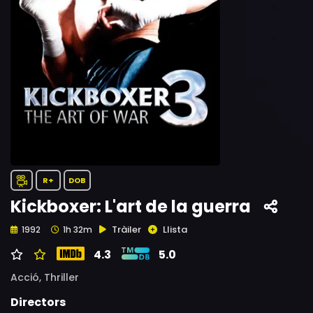
R+
DOB
Kickboxer: L'art de la guerra
Tràiler
Llista
1992
1h 32m
4.3
5.0
Acció,
Thriller
Directors