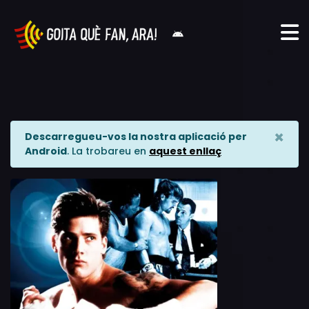
×
Descarregueu-vos la nostra aplicació per
Android
. La trobareu en
aquest enllaç