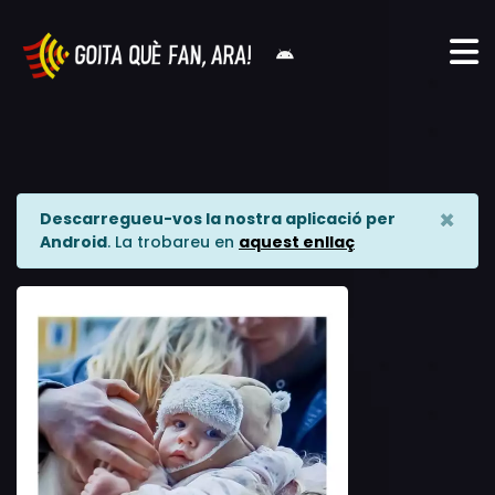
×
Descarregueu-vos la nostra aplicació per
Android
. La trobareu en
aquest enllaç