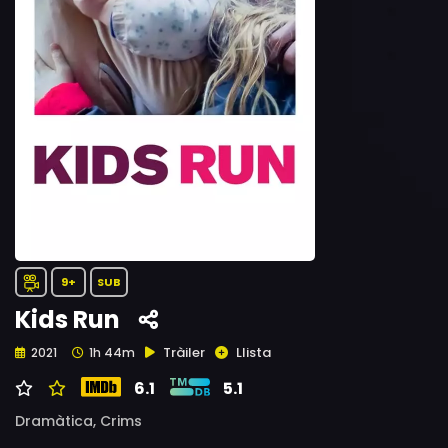
9+
SUB
Kids Run
Tràiler
Llista
2021
1h 44m
6.1
5.1
Dramàtica,
Crims