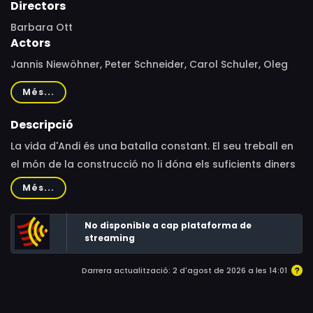
Directors
Barbara Ott
Actors
Jannis Niewöhner, Peter Schneider, Carol Schuler, Oleg
Tikhomirov, Oliver Konietzny, Sascha Alexander Geršak,
Més...
Lorna Ishema, Erhan Erdogan, Kazım Demirbaş, Eline
Doenst, Rostyslav Bome, Giuseppe Bonvissuto, Elena
Descripció
Tronina, Jakup Muja, Robin Böhm, Ronald Kukulies
La vida d'Andi és una batalla constant. El seu treball en
el món de la construcció no li dóna els suficients diners
per mantenir la seva família i a més, s'està afartant
Més...
d'ell.
No disponible a cap plataforma de
streaming
Darrera actualització: 2 d'agost de 2026 a les 14:01