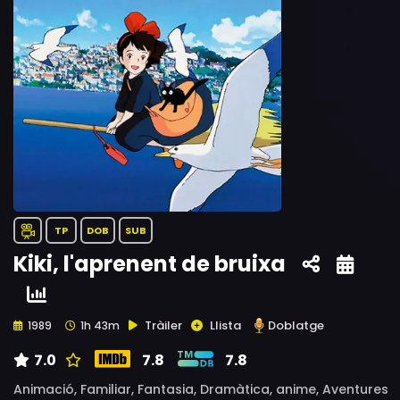
TP
DOB
SUB
Kiki, l'aprenent de bruixa
Tràiler
Llista
Doblatge
1989
1h 43m
7.0
7.8
7.8
Animació,
Familiar,
Fantasia,
Dramàtica,
anime,
Aventures