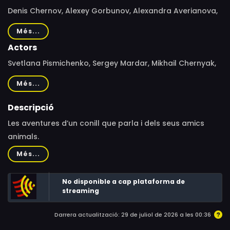
Denis Chernov, Alexey Gorbunov, Alexandra Averianova,
Oleg Musin, Alexandra Kovtun, Dzhangir Suleymanov
Més...
Actors
Svetlana Pismichenko, Sergey Mardar, Mikhail Chernyak,
Anton Vinogradov, Vadim Bochanov, Vladimir Maslakov,
Més...
Igor Yakovel
Descripció
Les aventures d’un conill que parla i dels seus amics
animals.
Més...
No disponible a cap plataforma de
streaming
Darrera actualització: 29 de juliol de 2026 a les 00:36