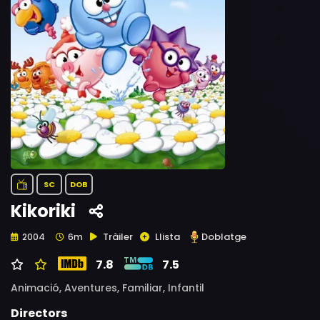
SC
DOB
Kikoriki
Tràiler
Llista
Doblatge
2004
6m
7.8
7.5
Animació,
Aventures,
Familiar,
Infantil
Directors