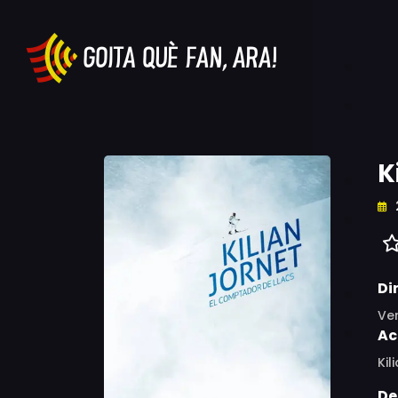
K
Di
Ve
Ac
Kil
De