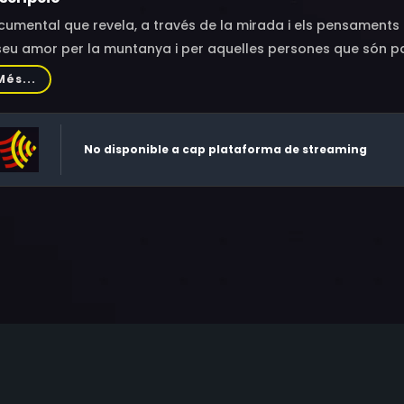
umental que revela, a través de la mirada i els pensaments mé
seu amor per la muntanya i per aquelles persones que són par
jar un gran esportista.
Més...
No disponible a cap plataforma de streaming