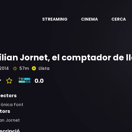
STREAMING
CINEMA
CERCA
ilian Jornet, el comptador de l
2014
57m
Llista
0.0
rectors
rònica Font
tors
ian Jornet
scripció