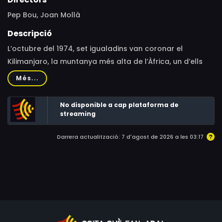
Pep Bou, Joan Mollà
Descripció
L’octubre del 1974, set igualadins van coronar el
Kilimanjaro, la muntanya més alta de l’Àfrica, un d’ells
amb una motocicleta.
Més...
No disponible a cap plataforma de
streaming
Darrera actualització: 7 d'agost de 2026 a les 03:17