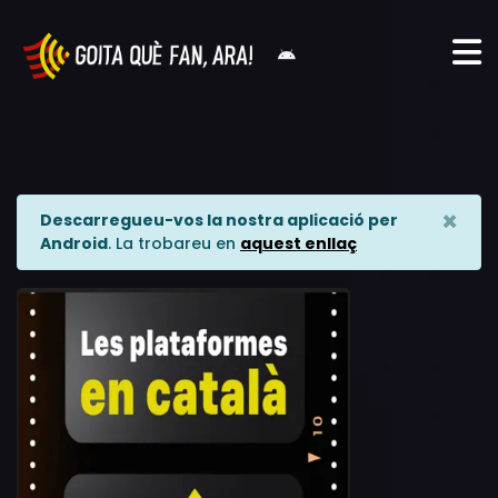
×
Descarregueu-vos la nostra aplicació per
Android
. La trobareu en
aquest enllaç