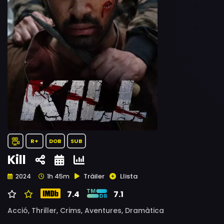
R+
DOB
SUB
Kill
Tràiler
Llista
2024
1h 45m
7.4
7.1
Acció,
Thriller,
Crims,
Aventures,
Dramàtica