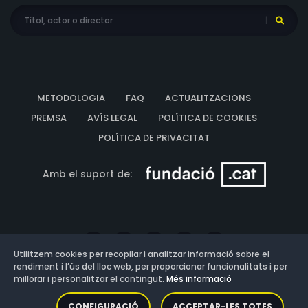
METODOLOGIA
FAQ
ACTUALITZACIONS
PREMSA
AVÍS LEGAL
POLÍTICA DE COOKIES
POLÍTICA DE PRIVACITAT
Amb el suport de:
Utilitzem cookies per recopilar i analitzar informació sobre el
rendiment i l’ús del lloc web, per proporcionar funcionalitats i per
millorar i personalitzar el contingut.
Més informació
Versió: 3.13.0.202607011342
CONFIGURACIÓ
ACCEPTAR-LES TOTES