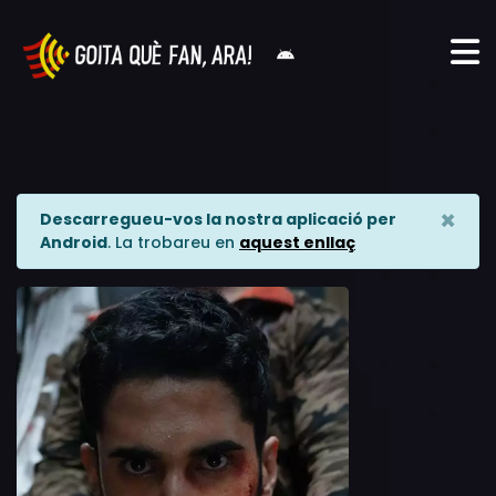
×
Descarregueu-vos la nostra aplicació per
Android
. La trobareu en
aquest enllaç