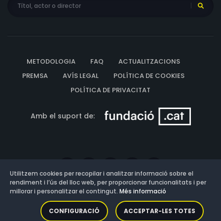
METODOLOGIA
FAQ
ACTUALITZACIONS
PREMSA
AVÍS LEGAL
POLÍTICA DE COOKIES
POLÍTICA DE PRIVACITAT
Amb el suport de:
Utilitzem cookies per recopilar i analitzar informació sobre el
rendiment i l’ús del lloc web, per proporcionar funcionalitats i per
millorar i personalitzar el contingut.
Més informació
Versió: 3.13.0.202607011342
CONFIGURACIÓ
ACCEPTAR-LES TOTES