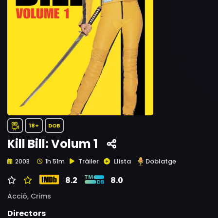
18+
DOB
Kill Bill: Volum 1
Tràiler
Llista
Doblatge
2003
1h 51m
8.2
8.0
Acció,
Crims
Directors