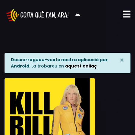
×
Descarregueu-vos la nostra aplicació per
Android
. La trobareu en
aquest enllaç