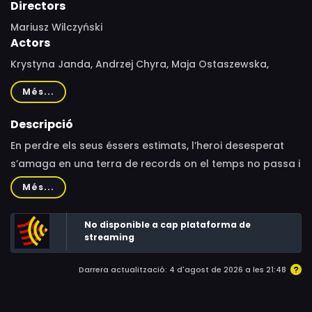
Directors
Mariusz Wilczyński
Actors
Krystyna Janda, Andrzej Chyra, Maja Ostaszewska,
Małgorzata Kożuchowska, Barbara Krafftówna, Anna
Més...
Dymna, Marek Kondrat, Gustaw Holoubek, Irena
Kwiatkowska, Andrzej Wajda, Daniel Olbrychski, Tomasz
Descripció
Stańko, Tadeusz Nalepa, Mariusz Wilczyński, Anja Rubik,
En perdre els seus éssers estimats, l’heroi desesperat
Zbigniew Rybczyński
s’amaga en una terra de records on el temps no passa i
els seus encara hi són. Amb els anys, una ciutat creix a
Més...
la seva imaginació. Un festival de neurosi i humor
surrealista basat en els records i traumes d’infantesa
No disponible a cap plataforma de
del seu director.
streaming
Darrera actualització: 4 d'agost de 2026 a les 21:48