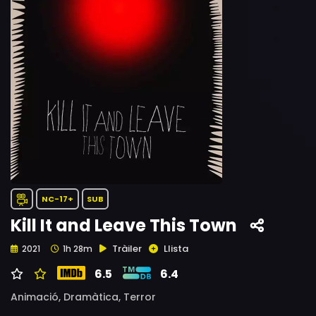
NC-17+
SUB
Kill It and Leave This Town
Tràiler
Llista
2021
1h 28m
6.5
6.4
Animació,
Dramàtica,
Terror