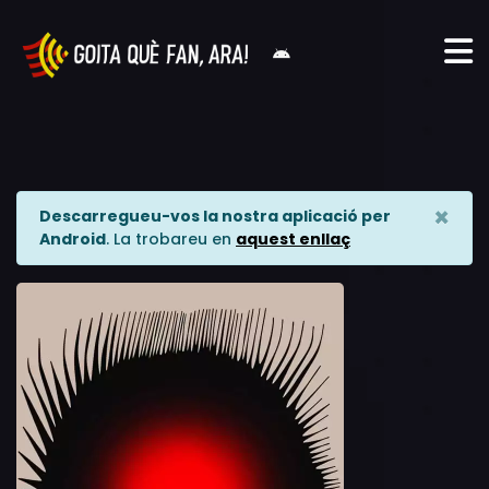
×
Descarregueu-vos la nostra aplicació per
Android
. La trobareu en
aquest enllaç