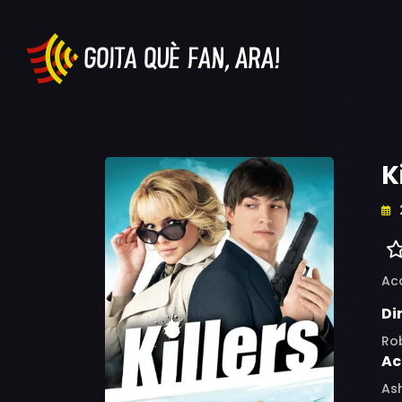
K
Ac
Di
Rob
Ac
Ash