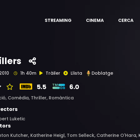
STREAMING
CINEMA
CERCA
illers
2010
1h 40m
Tràiler
Llista
Doblatge
5.5
6.0
ció,
Comèdia,
Thriller,
Romàntica
rectors
ert Luketic
tors
ton Kutcher, Katherine Heigl, Tom Selleck, Catherine O'Hara, 