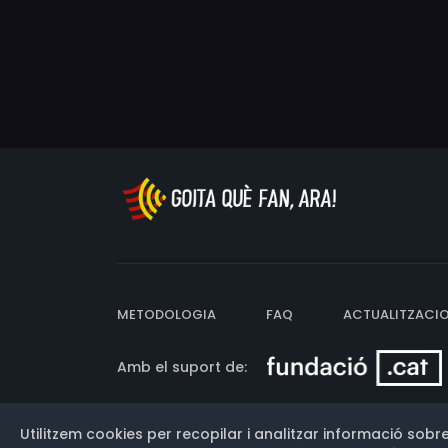
METODOLOGIA
FAQ
ACTUALITZACI
Amb el suport de:
Utilitzem cookies per recopilar i analitzar informació sobre
Versió: 3.13.0.202607011342