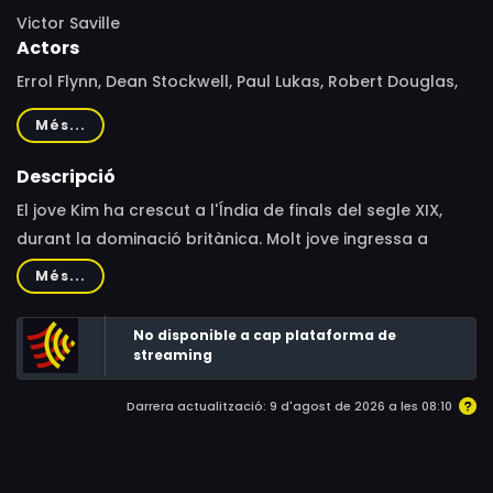
Victor Saville
Actors
Errol Flynn, Dean Stockwell, Paul Lukas, Robert Douglas,
Thomas Gomez, Cecil Kellaway, Arnold Moss, Reginald
Més...
Owen, Laurette Luez, Richard Hale, Roman Toporow, Ivan
Triesault, Richard Lupino
Descripció
El jove Kim ha crescut a l'Índia de finals del segle XIX,
durant la dominació britànica. Molt jove ingressa a
l'exèrcit colonial, on treballa com a missatger del
Més...
coronel. En un dels seus encàrrecs descobreix els seus
veritables orígens i el misteri del seu naixement. A partir
No disponible a cap plataforma de
d?aquí començarà a lluitar per la pau de forma
streaming
totalment incansable.
Darrera actualització: 9 d'agost de 2026 a les 08:10