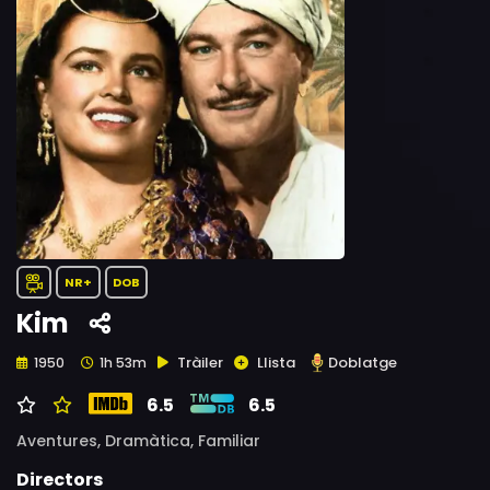
NR+
DOB
Kim
Tràiler
Llista
Doblatge
1950
1h 53m
6.5
6.5
Aventures,
Dramàtica,
Familiar
Directors