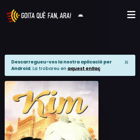
×
Descarregueu-vos la nostra aplicació per
Android
. La trobareu en
aquest enllaç