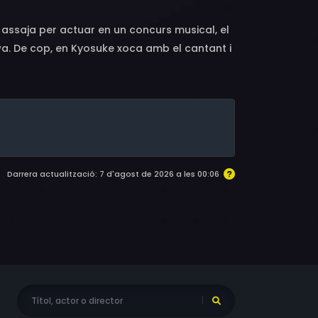
 assaja per actuar en un concurs musical, el
a. De cop, en Kyosuke xoca amb el cantant i
rdes de fan per una antiga amiga de la
Darrera actualització: 7 d'agost de 2026 a les 00:06