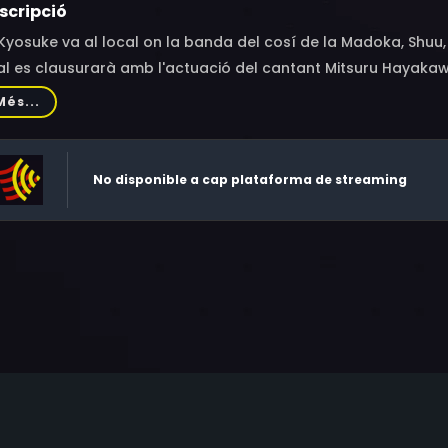
scripció
Kyosuke va al local on la banda del cosí de la Madoka, Shuu,
l es clausurarà amb l'actuació del cantant Mitsuru Hayakaw
ercanvien els seus cossos. Posteriorment és salvat de les ho
Més...
akawa, Shiori.
No disponible a cap plataforma de streaming