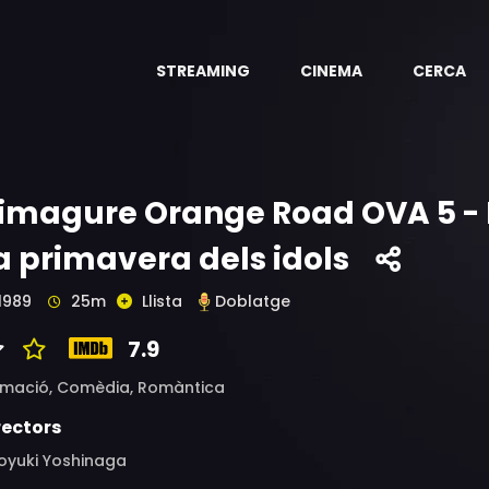
STREAMING
CINEMA
CERCA
imagure Orange Road OVA 5 - L
a primavera dels idols
1989
25m
Llista
Doblatge
7.9
imació,
Comèdia,
Romàntica
rectors
oyuki Yoshinaga