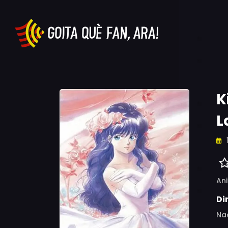
K
L
An
Di
Na