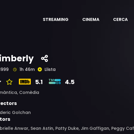
STREAMING
CINEMA
CERCA
imberly
1999
1h 46m
Llista
5.1
4.5
màntica,
Comèdia
rectors
ederic Golchan
tors
rielle Anwar, Sean Astin, Patty Duke, Jim Gaffigan, Peggy Caff