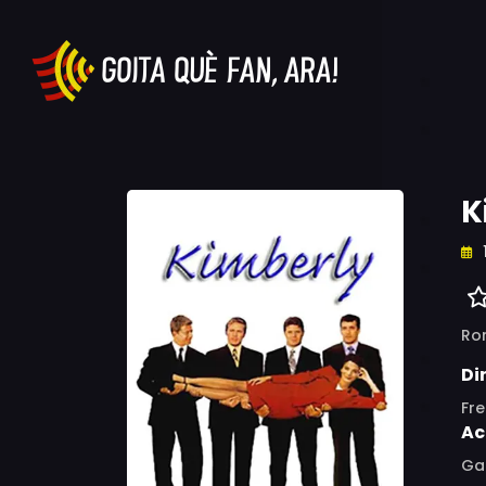
K
Ro
Di
Fr
Ac
Gab