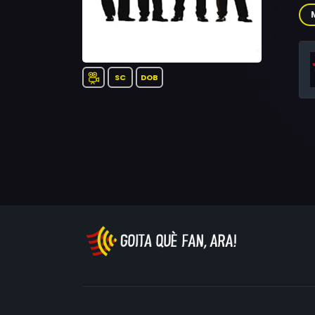
Mai
SC
DOB