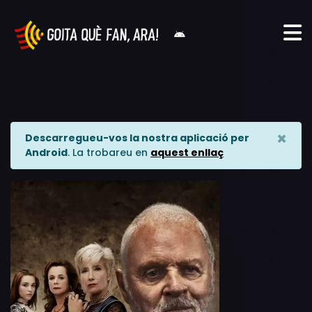
×
Descarregueu-vos la nostra aplicació per
Android
. La trobareu en
aquest enllaç