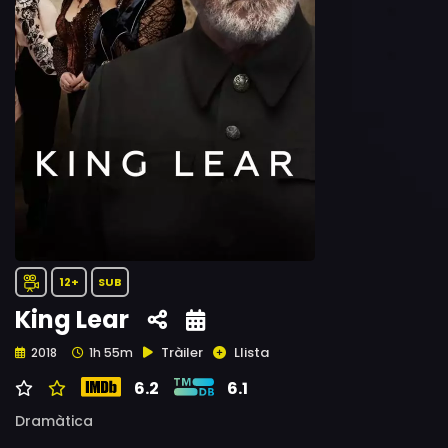
12+
SUB
King Lear
Tràiler
Llista
2018
1h 55m
6.2
6.1
Dramàtica