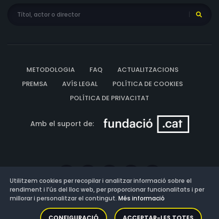
METODOLOGIA
FAQ
ACTUALITZACIONS
PREMSA
AVÍS LEGAL
POLÍTICA DE COOKIES
POLÍTICA DE PRIVACITAT
Amb el suport de:
Utilitzem cookies per recopilar i analitzar informació sobre el
rendiment i l’ús del lloc web, per proporcionar funcionalitats i per
millorar i personalitzar el contingut.
Més informació
Versió: 3.13.0.202607011342
CONFIGURACIÓ
ACCEPTAR-LES TOTES